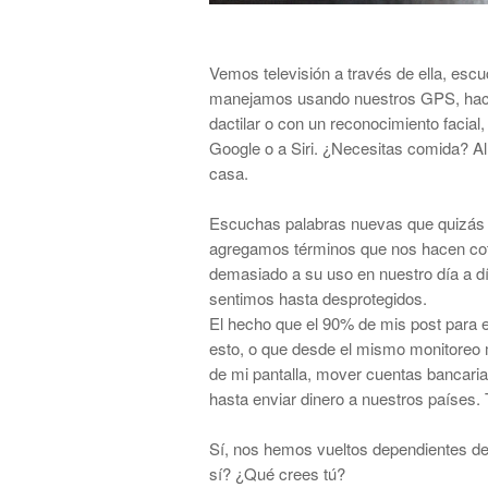
Vemos televisi
ó
n a trav
é
s de ella, es
manejamos usando nuestros GPS, hac
dactilar o con un reconocimiento facia
Google o a Siri.
¿
Necesitas comida? Al 
casa.
Escuchas palabras nuevas que quiz
á
s
agregamos t
é
rminos que nos hacen cot
demasiado a su uso en nuestro d
í
a a d
sentimos hasta desprotegidos.
El hecho que el 90% de mis post para e
esto, o que desde el mismo monitoreo m
de mi pantalla, mover cuentas bancaria
hasta enviar dinero a nuestros pa
í
ses. 
S
í
, nos hemos vueltos dependientes de
s
í
?
¿
Qu
é
crees
t
ú
?