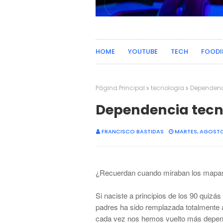
HOME
YOUTUBE
TECH
FOODI
Página Principal
tecnologia
Dependenc
Dependencia tecn
FRANCISCO BASTIDAS
MARTES, AGOSTO 
¿
Recuerdan cuando miraban los map
Si naciste a principios de los 90 quiz
á
s
padres ha sido remplazada totalmente 
cada vez nos hemos vuelto m
á
s depen