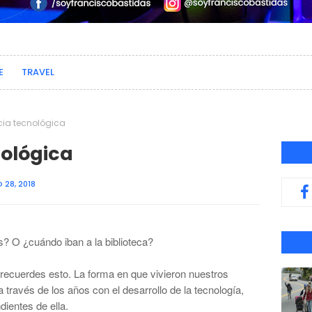
E
TRAVEL
ia tecnológica
ológica
28, 2018
as? O
¿
cu
á
ndo iban a la biblioteca?
 recuerdes esto. La forma en que vivieron nuestros
a trav
é
s de los a
ñ
os con el desarrollo de la tecnolog
í
a,
dientes de ella.