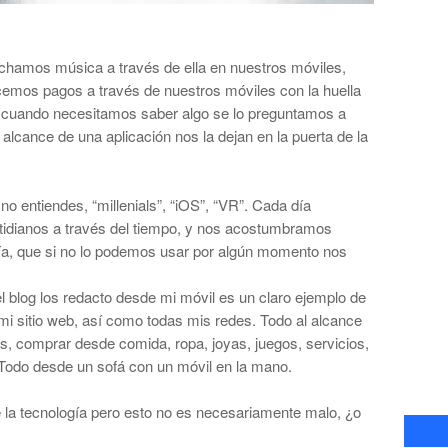
cuchamos m
ú
sica a trav
é
s de ella en nuestros m
ó
viles,
emos pagos a trav
é
s de nuestros m
ó
viles con la huella
l, cuando necesitamos saber algo se lo preguntamos a
alcance de una aplicaci
ó
n nos la dejan en la puerta de la
 no entiendes,
“
millenials
”
,
“
iOS
”
,
“
VR
”
. Cada d
í
a
idianos a trav
é
s del tiempo, y nos acostumbramos
í
a, que si no lo podemos usar por alg
ú
n momento nos
l blog los redacto desde mi m
ó
vil es un claro ejemplo de
i sitio web, as
í
como todas mis redes. Todo al alcance
s, comprar desde comida, ropa, joyas, juegos, servicios,
Todo desde un sof
á
con un m
ó
vil en la mano.
 la tecnolog
í
a pero esto no es necesariamente malo,
¿
o