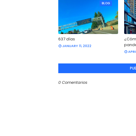
BLOG
637 días
¿Cómo
pande
JANUARY 11, 2022
APRI
PU
0 Comentarios